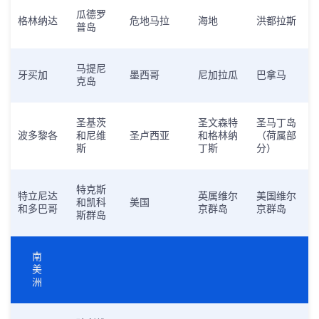
瓜德罗
格林纳达
危地马拉
海地
洪都拉斯
普岛
马提尼
牙买加
墨西哥
尼加拉瓜
巴拿马
克岛
圣基茨
圣文森特
圣马丁岛
波多黎各
和尼维
圣卢西亚
和格林纳
（荷属部
斯
丁斯
分）
特克斯
特立尼达
英属维尔
美国维尔
和凯科
美国
和多巴哥
京群岛
京群岛
斯群岛
南
美
洲