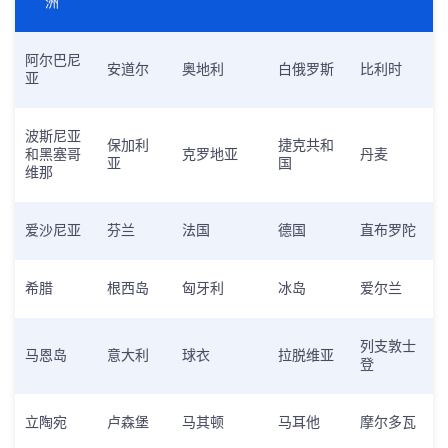
洲
阿尔巴尼
安道尔
奥地利
白俄罗斯
比利时
亚
波斯尼亚
保加利
捷克共和
和黑塞哥
克罗地亚
丹麦
亚
国
维那
爱沙尼亚
芬兰
法国
德国
直布罗陀
希腊
根西岛
匈牙利
冰岛
爱尔兰
列支敦士
马恩岛
意大利
球衣
拉脱维亚
登
立陶宛
卢森堡
马其顿
马耳他
摩尔多瓦