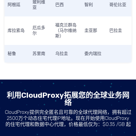
玻利维
阿根廷
巴西
智利
哥伦比亚
亚
福克兰群岛
厄瓜多
库拉索岛
（马尔维纳
圭亚那
巴拉圭
尔
斯）
秘鲁
苏里南
乌拉圭
委内瑞拉
利用CloudProxy拓展您的全球业务网
络
CloudProxy提供完全匿名且可靠的全球代理网络，拥有超过
2500万个动态住宅代理IP地址。现在开始使用CloudProxy
的住宅代理和数据中心代理，价格最低仅为：$0.35 /GB 起