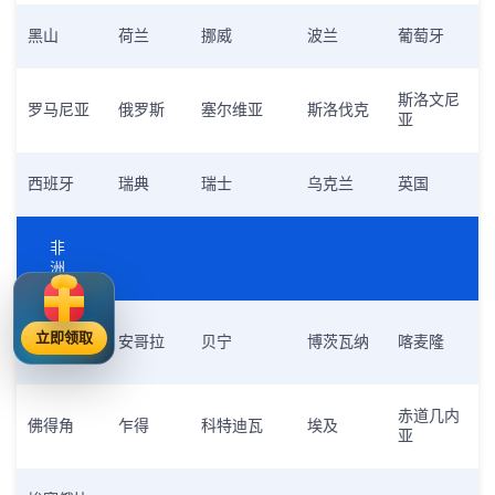
黑山
荷兰
挪威
波兰
葡萄牙
斯洛文尼
罗马尼亚
俄罗斯
塞尔维亚
斯洛伐克
亚
西班牙
瑞典
瑞士
乌克兰
英国
非
洲
阿尔及利
立即领取
安哥拉
贝宁
博茨瓦纳
喀麦隆
亚
赤道几内
佛得角
乍得
科特迪瓦
埃及
亚