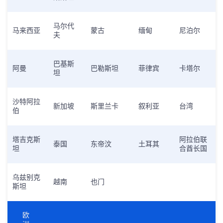
马尔代
马来西亚
蒙古
缅甸
尼泊尔
夫
巴基斯
阿曼
巴勒斯坦
菲律宾
卡塔尔
坦
沙特阿拉
新加坡
斯里兰卡
叙利亚
台湾
伯
塔吉克斯
阿拉伯联
泰国
东帝汶
土耳其
坦
合酋长国
乌兹别克
越南
也门
斯坦
欧