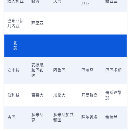
澳大利亚
斐济
关岛
新西兰
尼亚
巴布亚新
萨摩亚
几内亚
北
美
安提瓜
安圭拉
和巴布
阿鲁巴
巴哈马
巴巴多斯
达
哥斯达黎
伯利兹
百慕大
加拿大
开曼群岛
加
多米尼
多米尼加共
古巴
萨尔瓦多
格陵兰
克
和国