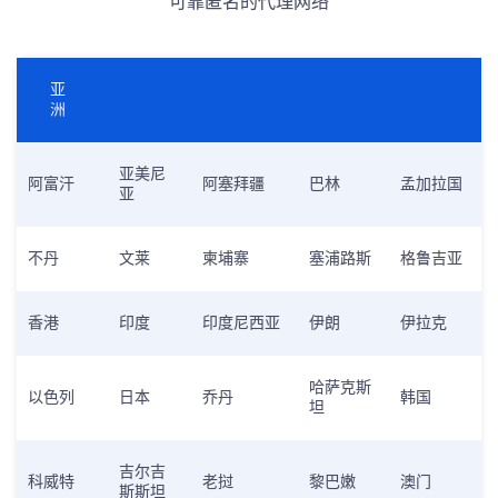
可靠匿名的代理网络
亚
洲
亚美尼
阿富汗
阿塞拜疆
巴林
孟加拉国
亚
不丹
文莱
柬埔寨
塞浦路斯
格鲁吉亚
香港
印度
印度尼西亚
伊朗
伊拉克
哈萨克斯
以色列
日本
乔丹
韩国
坦
吉尔吉
科威特
老挝
黎巴嫩
澳门
斯斯坦