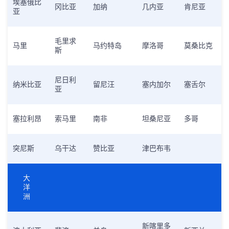
埃塞俄比
冈比亚
加纳
几内亚
肯尼亚
亚
毛里求
马里
马约特岛
摩洛哥
莫桑比克
斯
尼日利
纳米比亚
留尼汪
塞内加尔
塞舌尔
亚
塞拉利昂
索马里
南非
坦桑尼亚
多哥
突尼斯
乌干达
赞比亚
津巴布韦
大
洋
洲
新喀里多