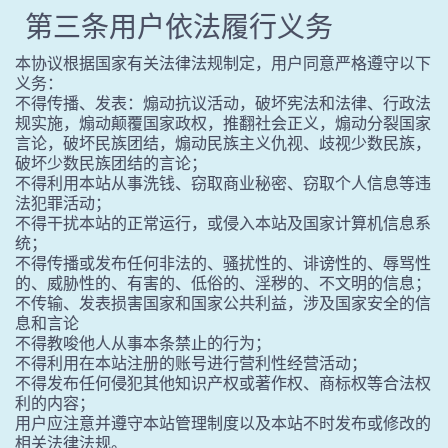
第三条用户依法履行义务
本协议根据国家有关法律法规制定，用户同意严格遵守以下
义务：
不得传播、发表：煽动抗议活动，破坏宪法和法律、行政法
规实施，煽动颠覆国家政权，推翻社会正义，煽动分裂国家
言论，破坏民族团结，煽动民族主义仇视、歧视少数民族，
破坏少数民族团结的言论；
不得利用本站从事洗钱、窃取商业秘密、窃取个人信息等违
法犯罪活动；
不得干扰本站的正常运行，或侵入本站及国家计算机信息系
统；
不得传播或发布任何非法的、骚扰性的、诽谤性的、辱骂性
的、威胁性的、有害的、低俗的、淫秽的、不文明的信息；
不传输、发表损害国家和国家公共利益，涉及国家安全的信
息和言论
不得教唆他人从事本条禁止的行为；
不得利用在本站注册的账号进行营利性经营活动；
不得发布任何侵犯其他知识产权或著作权、商标权等合法权
利的内容；
用户应注意并遵守本站管理制度以及本站不时发布或修改的
相关法律法规。