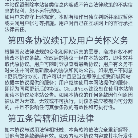
本站保留删除本站各类信息内容或不符合法律政策的不实信
息的权利，恕不另行通知。
如用户未遵守上述规定，本站有权作出独立判断并采取暂停
或关闭用户帐号等措施。用户对自己在互联网上的言行承担
法律责任。
第四条协议续订及用户关怀义务
根据国家法律法规的变化和网站运营的需要，商城有权不时
修改本协议条款。修改后的协议一经在本站公布，即生效并
取代原协议。用户可随时登录查看最新协议；用户有义务不
时关注并阅读最新版本的协议和网站公告。如果用户不同意
e更新后的协议，用户可以并且应当立即停止接受商城网站
依据本协议提供的服务；用户继续使用本网站提供的服务，
即视为同意更新后的协议。CloudProxy建议您在使用本站前
阅读本协议及本站公告。如果本协议的任何条款因任何原因
被认定为无效、无效或不可执行，则该条款应被视为可分割
的，并且不影响任何其余条款的有效性和可执行性。
第五条管辖和适用法律
如本协议与适用法律相抵触，本条款将依法完全重新解释，
其他有效条款继续有效。如双方就本协议内容或其执行发生