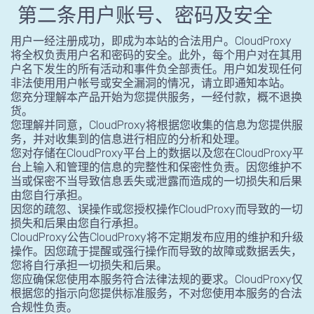
第二条用户账号、密码及安全
用户一经注册成功，即成为本站的合法用户。CloudProxy
将全权负责用户名和密码的安全。此外，每个用户对在其用
户名下发生的所有活动和事件负全部责任。用户如发现任何
非法使用用户帐号或安全漏洞的情况，请立即通知本站。
您充分理解本产品开始为您提供服务，一经付款，概不退换
货。
您理解并同意，CloudProxy将根据您收集的信息为您提供服
务，并对收集到的信息进行相应的分析和处理。
您对存储在CloudProxy平台上的数据以及您在CloudProxy平
台上输入和管理的信息的完整性和保密性负责。因您维护不
当或保密不当导致信息丢失或泄露而造成的一切损失和后果
由您自行承担。
因您的疏忽、误操作或您授权操作CloudProxy而导致的一切
损失和后果由您自行承担。
CloudProxy公告CloudProxy将不定期发布应用的维护和升级
操作。因您疏于提醒或强行操作而导致的故障或数据丢失，
您将自行承担一切损失和后果。
您应确保您使用本服务符合法律法规的要求。CloudProxy仅
根据您的指示向您提供标准服务，不对您使用本服务的合法
合规性负责。