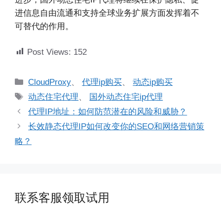
进信息自由流通和支持全球业务扩展方面发挥着不
可替代的作用。
Post Views:
152
分
CloudProxy
、
代理ip购买
、
动态ip购买
类
标
动态住宅代理
、
国外动态住宅ip代理
签
代理IP地址：如何防范潜在的风险和威胁？
长效静态代理IP如何改变你的SEO和网络营销策
略？
联系客服领取试用