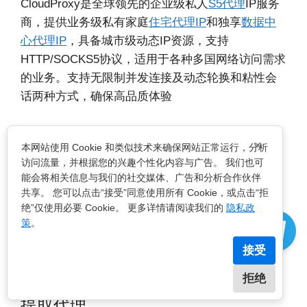
CloudProxy是全球领先的企业级私人
S5代理
IP服务
商，提供业务级私有家庭
住宅代理IP
和独享
数据中
心代理IP
，具备城市级动态IP资源，支持
HTTP/SOCKS5协议，适用于各种多国网络访问需求
的业务。支持无限制并发连接及动态轮换和粘性会
话两种方式，确保高品质体验
代理产品
×
本网站使用 Cookie 和类似技术来确保网站正常运行，分析
访问流量，并根据您的兴趣个性化内容与广告。 我们也可
能会将相关信息与我们的社交媒体、广告和分析合作伙伴
动态住宅代理IP
共享。 您可以点击“接受”同意使用所有 Cookie，或点击“拒
动态数据中心代理IP
绝”仅使用必要 Cookie。 更多详情请阅读我们的
隐私政
策
。
海外代理IP价格
接受
所有代理IP地区
拒绝
提取代理