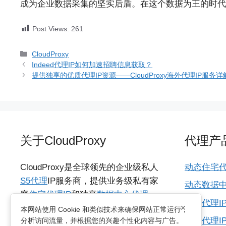
成为企业数据采集的坚实后盾。在这个数据为王的时代
Post Views:
261
分
CloudProxy
类
Indeed代理IP如何加速招聘信息获取？
提供独享的优质代理IP资源——CloudProxy海外代理IP服务详
关于CloudProxy
代理产
CloudProxy是全球领先的企业级私人
动态住宅代
S5代理
IP服务商，提供业务级私有家
动态数据中
庭
住宅代理IP
和独享
数据中心代理
海外代理I
×
IP
，具备城市级动态IP资源，支持
本网站使用 Cookie 和类似技术来确保网站正常运行，
所有代理I
分析访问流量，并根据您的兴趣个性化内容与广告。
HTTP/SOCKS5协议，适用于各种多国