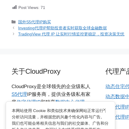
Post Views:
71
分
国外S5代理IP购买
类
Investing代理IP帮助投资者实时获取全球金融数据
TradingView 代理 IP 让实时行情监控更稳定，投资决策无忧
关于CloudProxy
代理产
CloudProxy是全球领先的企业级私人
动态住宅代
S5代理
IP服务商，提供业务级私有家
动态数据中
庭
住宅代理IP
和独享
数据中心代理
海外代理I
×
IP
，具备城市级动态IP资源，支持
本网站使用 Cookie 和类似技术来确保网站正常运行，
所有代理I
分析访问流量，并根据您的兴趣个性化内容与广告。
HTTP/SOCKS5协议，适用于各种多国
我们也可能会将相关信息与我们的社交媒体、广告和分
网络访问需求的业务。支持无限制并