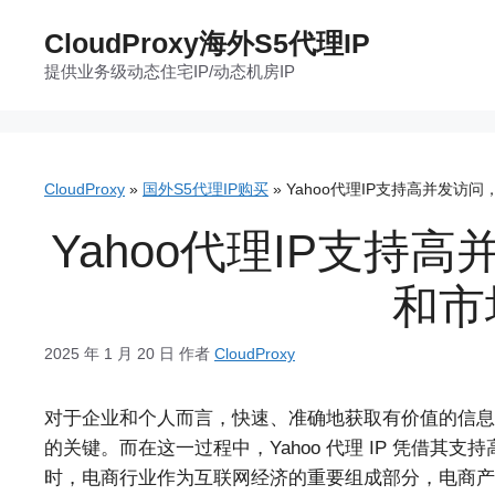
跳
CloudProxy海外S5代理IP
至
提供业务级动态住宅IP/动态机房IP
内
容
CloudProxy
»
国外S5代理IP购买
»
Yahoo代理IP支持高并发访
Yahoo代理IP支持
和市
2025 年 1 月 20 日
作者
CloudProxy
对于企业和个人而言，快速、准确地获取有价值的信息
的关键。而在这一过程中，Yahoo 代理 IP 凭借
时，电商行业作为互联网经济的重要组成部分，电商产品