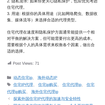
2. 隐私需求: 如果你更关心隐私保护，也应优先考虑
住宅代理。
3. 用途: 根据你的具体用途（比如网络爬虫、数据收
集、媒体流等）来选择合适的代理类型。
住宅代理在速度和隐私保护方面通常能提供一个相
对平衡的解决方案，但可能需要付出更高的成本。
需要根据个人的具体需求来权衡各个因素，做出合
适的选择。
Post Views:
71
分
动态住宅ip
、
海外动态IP
类
标
住宅IP代理
、
住宅ip购买
、
住宅代理ip
、
住宅
签
代理ip购买
、
海外住宅代理ip
探索外国住宅IP代理的加速与安全特性