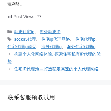
理网络。
Post Views:
77
分
动态住宅ip
、
海外动态IP
类
标
socks5代理
、
住宅ip代理网络
、
住宅代理ip
、
签
住宅代理ip购买
、
海外代理ip
、
海外住宅代理ip
构建个人化网络体验, 探索住宅私有IP代理的优
势
住宅IP代理池 – 打造稳定高速的个人代理网络
联系客服领取试用