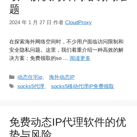
题
2024 年 1 月 27 日
作者
CloudProxy
在探索海外网络空间时，不少用户面临访问限制和
安全隐私问题。这里，我们着重介绍一种高效的解
决方案：免费领取的so …
阅读更多
分
动态住宅ip
、
海外动态IP
类
标
socks5代理
、
socks5移动代理IP免费领取
签
免费动态IP代理软件的优
势与风险