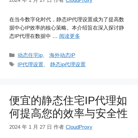
2024 年 1 月 27 日
作者
CloudProxy
在当今数字化时代，静态IP代理设置成为了提高数
据中心IP效率的核心策略。本介绍旨在深入探讨静
态IP代理在数据中 …
阅读更多
分
动态住宅ip
、
海外动态IP
类
标
IP代理设置
、
静态ip代理设置
签
便宜的静态住宅IP代理如
何提高您的效率与安全性
2024 年 1 月 27 日
作者
CloudProxy