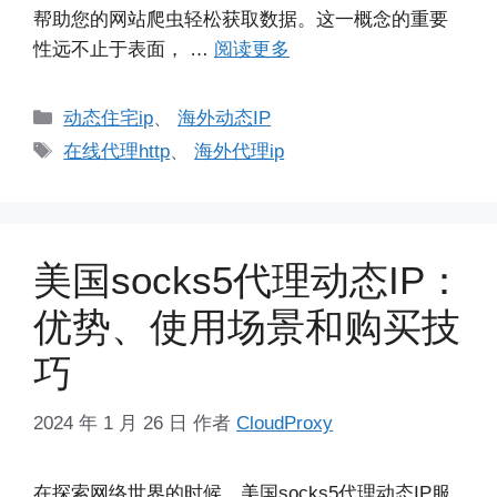
帮助您的网站爬虫轻松获取数据。这一概念的重要
性远不止于表面， …
阅读更多
分
动态住宅ip
、
海外动态IP
类
标
在线代理http
、
海外代理ip
签
美国socks5代理动态IP：
优势、使用场景和购买技
巧
2024 年 1 月 26 日
作者
CloudProxy
在探索网络世界的时候，美国socks5代理动态IP服