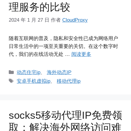
理服务的比较
2024 年 1 月 27 日
作者
CloudProxy
随着互联网的普及，隐私和安全性已成为网络用户
日常生活中的一项至关重要的关切。在这个数字时
代，我们的在线活动无处 …
阅读更多
分
动态住宅ip
、
海外动态IP
类
标
安卓手机虚拟ip
、
移动代理ip
签
socks5移动代理IP免费领
取：解决海外网络访问难