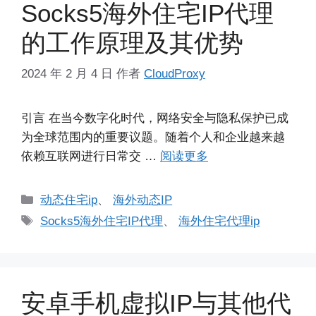
Socks5海外住宅IP代理
的工作原理及其优势
2024 年 2 月 4 日
作者
CloudProxy
引言 在当今数字化时代，网络安全与隐私保护已成
为全球范围内的重要议题。随着个人和企业越来越
依赖互联网进行日常交 …
阅读更多
分
动态住宅ip
、
海外动态IP
类
标
Socks5海外住宅IP代理
、
海外住宅代理ip
签
安卓手机虚拟IP与其他代