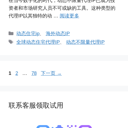
在当今数字化的时代，动态不限量代理IP已成为投
资者和市场研究人员不可或缺的工具。这种类型的
代理IP以其独特的动 …
阅读更多
分
动态住宅ip
、
海外动态IP
类
标
全球动态住宅代理IP
、
动态不限量代理IP
签
页
页
页
1
2
…
78
下一页
→
面
面
面
联系客服领取试用