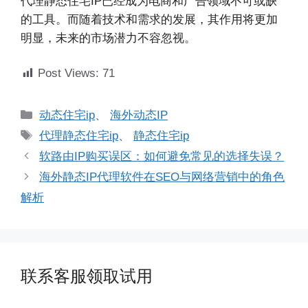
代理静态住宅IP已经成为电商和广告领域不可或缺
的工具。而随着技术和需求的发展，其作用将更加
明显，未来的市场潜力不容忽视。
Post Views:
71
分
动态住宅ip
、
海外动态IP
类
标
代理静态住宅ip
、
静态住宅ip
签
软路由IP购买误区：如何避免常见的选择失误？
海外静态IP代理软件在SEO与网络营销中的角色
解析
联系客服领取试用