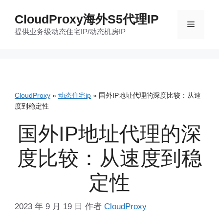
跳
CloudProxy海外S5代理IP
至
菜
提供业务级动态住宅IP/动态机房IP
内
容
单
CloudProxy
»
动态住宅ip
»
国外IP地址代理的深度比较：从速
度到稳定性
国外IP地址代理的深
度比较：从速度到稳
定性
2023 年 9 月 19 日
作者
CloudProxy