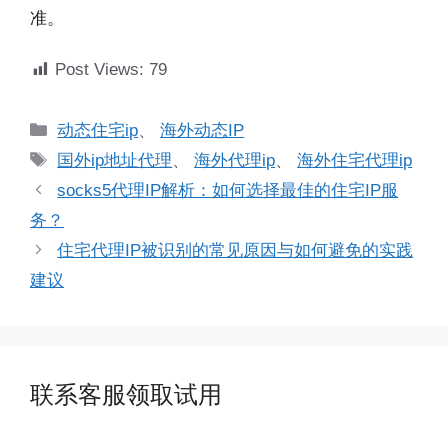
准。
Post Views:
79
分
动态住宅ip
、
海外动态IP
类
标
国外ip地址代理
、
海外代理ip
、
海外住宅代理ip
签
socks5代理IP解析：如何选择最佳的住宅IP服
务？
住宅代理IP被识别的常见原因与如何避免的实践
建议
联系客服领取试用