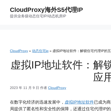
跳
CloudProxy海外S5代理IP
至
提供业务级动态住宅IP/动态机房IP
内
容
CloudProxy
»
动态住宅ip
»
虚拟IP地址软件：解锁住宅代理IP的
虚拟IP地址软件：解
应
2023 年 11 月 9 日
作者
CloudProxy
在数字化经济的迅速发展中，
虚拟IP地址软件
已成为商
局提供了匿名性和安全性的保障，还通过住宅代理IP