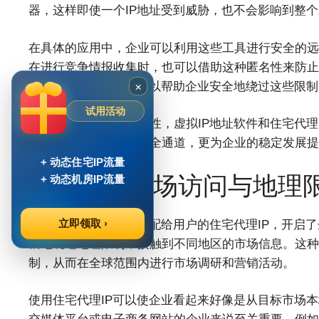
器，这样即使一个IP地址受到威胁，也不会影响到整
在具体的应用中，企业可以利用这些工具进行安全的远
在进行竞争情报收集时，也可以借助这种匿名性来防止
×
的场景，住宅代理IP可以帮助企业安全地绕过这些限
试用活动
通过增强匿名性和安全性，虚拟IP地址软件和住宅代理
它们不仅提供了一条安全通道，更为企业的稳定发展提
+ 动态住宅IP流量
三、全球市场访问与地理
+ 动态机房IP流量
立即领取 ›
虚拟IP地址软件通过分配给用户的住宅代理IP，开启
松地绕过地理限制，接触到不同地区的市场信息。这种
制，从而在全球范围内进行市场调研和营销活动。
使用住宅代理IP可以使企业看起来好像是从目标市场