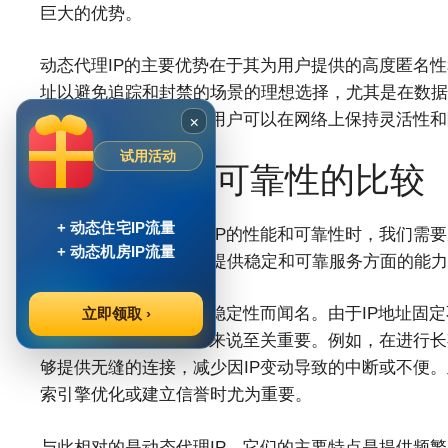
巨大的优势。
动态代理IP的主要优势在于其为用户提供的高度匿名性
址以避免追踪和封禁的场景的理想选择，尤其是在数据
通过使用动态代理IP，用户可以在网络上保持灵活性
×
试用活动
三、性能和可靠性的比较
+ 动态住宅IP流量
在探讨静态和动态代理IP的性能和可靠性时，我们需
+ 动态机房IP流量
面的效率，二是它们在提供稳定和可靠服务方面的能力
首先，静态代理IP以其稳定性而闻名。由于IP地址固
立即领取 ›
维持同一IP地址的应用来说至关重要。例如，在进行长
够提供无缝的连接，减少因IP变动导致的中断或不便。
索引擎优化或建立信誉时尤为重要。
与此相对的是动态代理IP，它们的主要特点是提供频繁