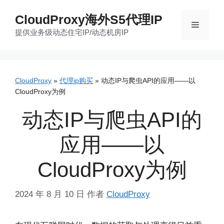
跳
CloudProxy海外S5代理IP
至
菜
提供业务级动态住宅IP/动态机房IP
内
容
单
CloudProxy
»
代理ip购买
»
动态IP与爬虫API的应用——以
CloudProxy为例
动态IP与爬虫API的
应用——以
CloudProxy为例
2024 年 8 月 10 日
作者
CloudProxy