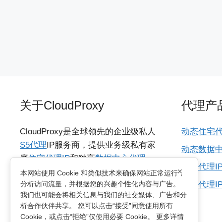
关于CloudProxy
代理产
CloudProxy是全球领先的企业级私人
动态住宅代
S5代理
IP服务商，提供业务级私有家
动态数据中
庭
住宅代理IP
和独享
数据中心代理
海外代理I
×
IP
，具备城市级动态IP资源，支持
本网站使用 Cookie 和类似技术来确保网站正常运行，
所有代理I
分析访问流量，并根据您的兴趣个性化内容与广告。
HTTP/SOCKS5协议，适用于各种多国
我们也可能会将相关信息与我们的社交媒体、广告和分
网络访问需求的业务。支持无限制并
析合作伙伴共享。 您可以点击“接受”同意使用所有
发连接及动态轮换和粘性会话两种方
Cookie，或点击“拒绝”仅使用必要 Cookie。 更多详情