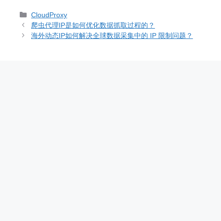
分
CloudProxy
类
爬虫代理IP是如何优化数据抓取过程的？
海外动态IP如何解决全球数据采集中的 IP 限制问题？