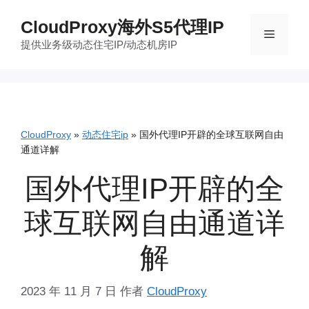
跳
CloudProxy海外S5代理IP
至
菜
提供业务级动态住宅IP/动态机房IP
内
容
单
CloudProxy
»
动态住宅ip
»
国外代理IP开辟的全球互联网自由
通道详解
国外代理IP开辟的全
球互联网自由通道详
解
2023 年 11 月 7 日
作者
CloudProxy