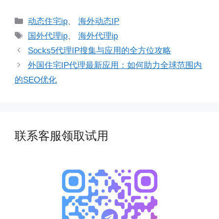
分
动态住宅ip
、
海外动态IP
类
标
国外代理ip
、
海外代理ip
签
Socks5代理IP搜集与应用的全方位攻略
外国住宅IP代理最新应用：如何助力全球范围内
的SEO优化
联系客服领取试用