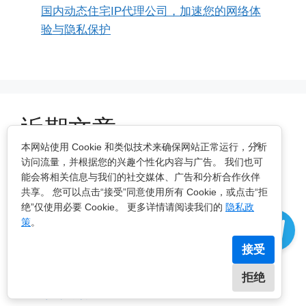
国内动态住宅IP代理公司，加速您的网络体
验与隐私保护
近期文章
×
本网站使用 Cookie 和类似技术来确保网站正常运行，分析
访问流量，并根据您的兴趣个性化内容与广告。 我们也可
提供独享高匿的动态代理IP服务
能会将相关信息与我们的社交媒体、广告和分析合作伙伴
如何利用CloudProxy海外代理IP优化全球网络连
共享。 您可以点击“接受”同意使用所有 Cookie，或点击“拒
绝”仅使用必要 Cookie。 更多详情请阅读我们的
隐私政
接，提升游戏试玩与工作室运营效率
策
。
无月费限制，流量永不过期：新时代代理IP服务的
接受
革新
提供独享的优质代理IP资源——CloudProxy海外代
拒绝
理IP服务详解