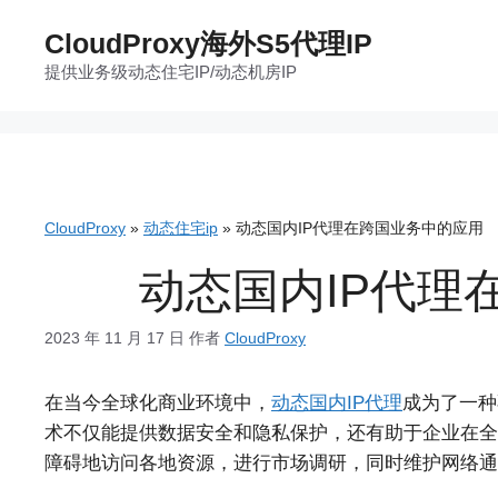
跳
CloudProxy海外S5代理IP
至
提供业务级动态住宅IP/动态机房IP
内
容
CloudProxy
»
动态住宅ip
»
动态国内IP代理在跨国业务中的应用
动态国内IP代理
2023 年 11 月 17 日
作者
CloudProxy
在当今全球化商业环境中，
动态国内IP代理
成为了一种
术不仅能提供数据安全和隐私保护，还有助于企业在全
障碍地访问各地资源，进行市场调研，同时维护网络通