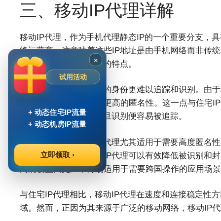
三、移动IP代理详解
移动IP代理，作为手机代理静态IP的一个重要分支，
络运营商，这意味着这些IP地址是由手机网络而非传统
×
与住宅IP代理截然不同的特点。
试用活动
移动IP代理在互联网上的身份更难以追踪和识别。由于
理进行的网络活动具有更高的匿名性。这一点与住宅I
+ 动态住宅IP流量
其IP地址相对固定，一旦识别便容易被追踪。
+ 动态机房IP流量
在实际应用中，移动IP代理尤其适用于需要高度匿名
立即领取 ›
数据收集时，使用移动IP代理可以有效降低被识别和封
内的覆盖面更广，特别适用于需要跨国操作的应用场景
与住宅IP代理相比，移动IP代理在速度和连接稳定性
域。然而，正因为其来源于广泛的移动网络，移动IP