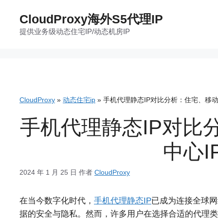
跳
CloudProxy海外S5代理IP
至
提供业务级动态住宅IP/动态机房IP
内
容
CloudProxy
»
动态住宅ip
»
手机代理静态IP对比分析：住宅、移动
手机代理静态IP对比
中心I
2024 年 1 月 25 日
作者
CloudProxy
在当今数字化时代，
手机代理静态IP
已成为连接全球网
据的安全与隐私。然而，许多用户在选择合适的代理类型