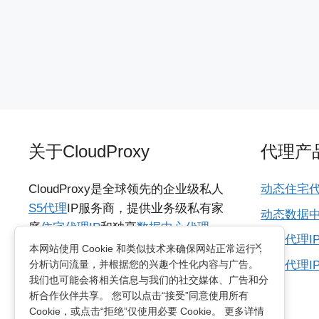
关于CloudProxy
代理产
CloudProxy是全球领先的企业级私人
动态住宅代
S5代理
IP服务商，提供业务级私有家
动态数据中
庭
住宅代理IP
和独享
数据中心代理
海外代理I
×
IP
，具备城市级动态IP资源，支持
本网站使用 Cookie 和类似技术来确保网站正常运行，
所有代理I
分析访问流量，并根据您的兴趣个性化内容与广告。
HTTP/SOCKS5协议，适用于各种多国
我们也可能会将相关信息与我们的社交媒体、广告和分
网络访问需求的业务。支持无限制并
析合作伙伴共享。 您可以点击“接受”同意使用所有
发连接及动态轮换和粘性会话两种方
Cookie，或点击“拒绝”仅使用必要 Cookie。 更多详情