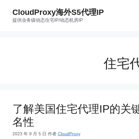
跳
CloudProxy海外S5代理IP
至
提供业务级动态住宅IP/动态机房IP
内
容
住宅
了解美国住宅代理IP的关键
名性
2023 年 9 月 5 日
作者
CloudProxy