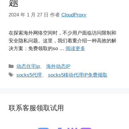
题
2024 年 1 月 27 日
作者
CloudProxy
在探索海外网络空间时，不少用户面临访问限制和
安全隐私问题。这里，我们着重介绍一种高效的解
决方案：免费领取的so …
阅读更多
分
动态住宅ip
、
海外动态IP
类
标
socks5代理
、
socks5移动代理IP免费领取
签
联系客服领取试用