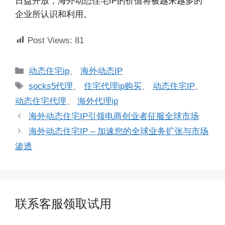
日益开放，海外动态住宅IP的价值将被越来越多的
企业所认识和利用。
Post Views:
81
分
动态住宅ip
、
海外动态IP
类
标
socks5代理
、
住宅代理ip购买
、
动态住宅IP
、
签
动态住宅代理
、
海外代理ip
海外动态住宅IP引领电商创业者征服全球市场
海外动态住宅IP – 加速您的全球业务扩张与市场
渗透
联系客服领取试用