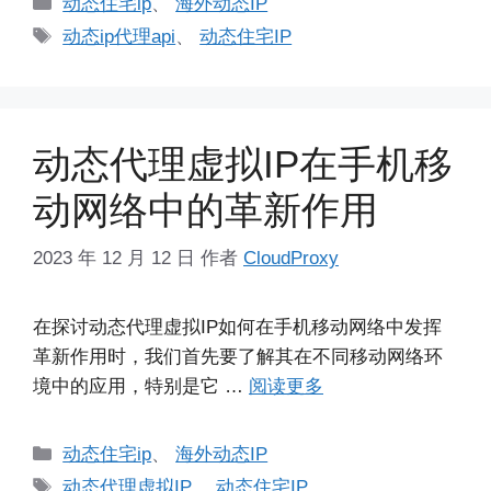
分
动态住宅ip
、
海外动态IP
类
标
动态ip代理api
、
动态住宅IP
签
动态代理虚拟IP在手机移
动网络中的革新作用
2023 年 12 月 12 日
作者
CloudProxy
在探讨动态代理虚拟IP如何在手机移动网络中发挥
革新作用时，我们首先要了解其在不同移动网络环
境中的应用，特别是它 …
阅读更多
分
动态住宅ip
、
海外动态IP
类
标
动态代理虚拟IP
、
动态住宅IP