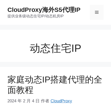
跳
CloudProxy海外S5代理IP
至
菜
提供业务级动态住宅IP/动态机房IP
内
容
单
动态住宅IP
家庭动态IP搭建代理的全
面教程
2024 年 2 月 4 日
作者
CloudProxy