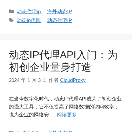
分
动态住宅ip
、
海外动态IP
类
标
动态ip代理
、
动态住宅IP
签
动态IP代理API入门：为
初创企业量身打造
2024 年 1 月 3 日
作者
CloudProxy
在当今数字化时代，动态IP代理API成为了初创企业
的强大工具，它不仅提高了网络数据的访问效率，
也为企业的网络安 …
阅读更多