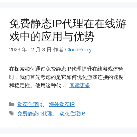
免费静态IP代理在在线游
戏中的应用与优势
2023 年 12 月 8 日
作者
CloudProxy
在探索如何通过免费静态IP代理提升在线游戏体验
时，我们首先考虑的是它如何优化游戏连接的速度
和稳定性。使用这种代 …
阅读更多
分
动态住宅ip
、
海外动态IP
类
标
免费静态ip代理
、
动态住宅IP
签