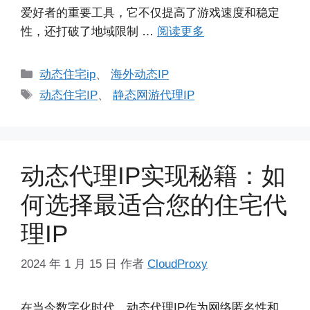
爱好者的重要工具，它不仅提高了游戏速度和稳定
性，还打破了地域限制 …
阅读更多
分
动态住宅ip
、
海外动态IP
类
标
动态住宅IP
、
静态网游代理IP
签
动态代理IP实现秘籍：如
何选择最适合您的住宅代
理IP
2024 年 1 月 15 日
作者
CloudProxy
在当今数字化时代，动态代理IP作为网络匿名性和