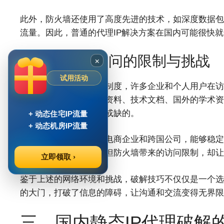
此外，防火墙还使用了高度先进的技术，如深度数据包检
流量。因此，普通的代理IP解决方案在国内可能很快
2. 海外内容访问的限制与挑战
×
试用活动
正因为上述的网络审查制度，许多企业和个人用户在访
网站，还包括许多科研资料、技术文档、国外的学术资
业界人士来说都是不可或缺的。
+ 动态住宅IP流量
+ 动态机房IP流量
更进一步，对于国内的电商企业和跨国公司，能够稳定
是其日常运营的基础。但防火墙带来的访问限制，却让
立即领取 ›
鉴于上述的网络环境和挑战，破解技巧不仅仅是一个选
的大门，打破了信息的障碍，让沟通和交流变得无界限
三、国内静态IP代理破解