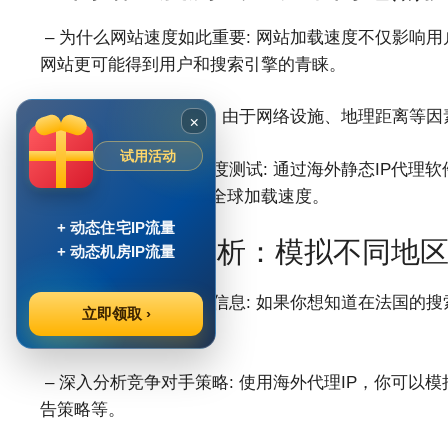
– 为什么网站速度如此重要: 网站加载速度不仅影响
网站更可能得到用户和搜索引擎的青睐。
– 不同地区的加载差异: 由于网络设施、地理距离等
×
试用活动
– 使用代理软件进行速度测试: 通过海外静态IP代
确地测量和优化网站的全球加载速度。
+ 动态住宅IP流量
3. 竞争对手分析：模拟不同地
+ 动态机房IP流量
– 获取真实的竞争对手信息: 如果你想知道在法国的
立即领取 ›
不够的。
– 深入分析竞争对手策略: 使用海外代理IP，你可
告策略等。