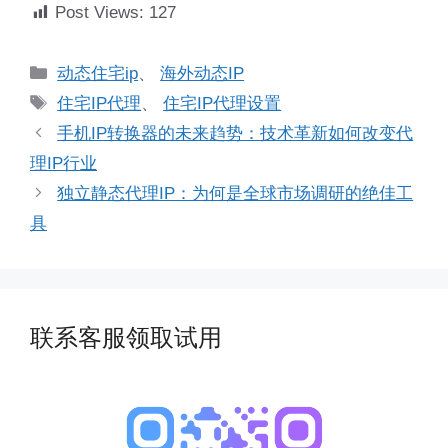
Post Views:
127
分
动态住宅ip
、
海外动态IP
类
标
住宅IP代理
、
住宅IP代理设置
签
手机IP转换器的未来趋势：技术革新如何改变代
理IP行业
独立静态代理IP：为何是全球市场调研的绝佳工
具
联系客服领取试用