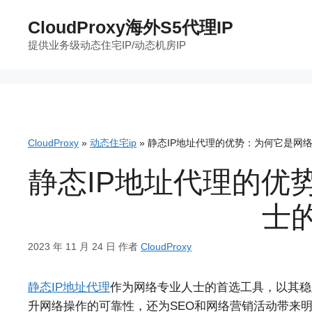
跳
CloudProxy海外S5代理IP
至
提供业务级动态住宅IP/动态机房IP
内
容
CloudProxy
»
动态住宅ip
»
静态IP地址代理的优势：为何它是网
静态IP地址代理的优
士
2023 年 11 月 24 日
作者
CloudProxy
静态IP地址代理
作为网络专业人士的首选工具，以其稳
升网络操作的可靠性，还为SEO和网络营销活动带来