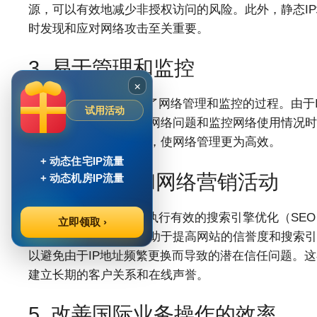
源，可以有效地减少非授权访问的风险。此外，静态I
时发现和应对网络攻击至关重要。
3. 易于管理和监控
×
静态IP地址代理简化了网络管理和监控的过程。由于
试用活动
用户的活动，这在排查网络问题和监控网络使用情况时
织内部的网络结构清晰，使网络管理更为高效。
+ 动态住宅IP流量
4. 支持SEO和网络营销活动
+ 动态机房IP流量
静态IP地址代理对于执行有效的搜索引擎优化（SEO
立即领取 ›
稳定的网络身份，这有助于提高网站的信誉度和搜索引
以避免由于IP地址频繁更换而导致的潜在信任问题。这
建立长期的客户关系和在线声誉。
5. 改善国际业务操作的效率