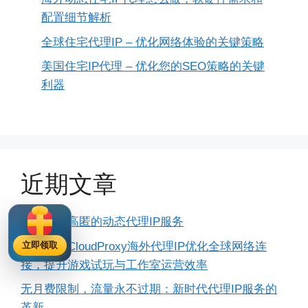
配置细节解析
全球住宅代理IP – 优化网络体验的关键策略
美国住宅IP代理 – 优化您的SEO策略的关键
利器
近期文章
提供独享高匿的动态代理IP服务
如何利用CloudProxy海外代理IP优化全球网络连
立即领取
接，提升游戏试玩与工作室运营效率
无月费限制，流量永不过期：新时代代理IP服务的
革新