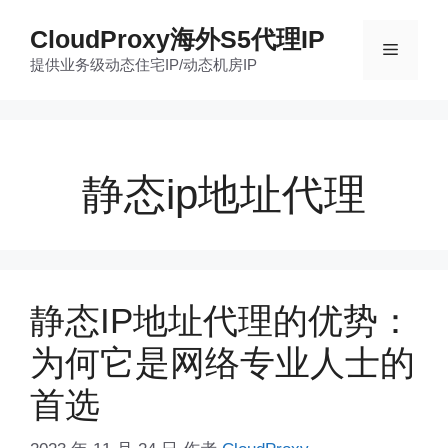
跳
CloudProxy海外S5代理IP
至
菜
提供业务级动态住宅IP/动态机房IP
内
容
单
静态ip地址代理
静态IP地址代理的优势：
为何它是网络专业人士的
首选