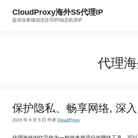
跳
CloudProxy海外S5代理IP
至
提供业务级动态住宅IP/动态机房IP
内
容
代理海
保护隐私、畅享网络, 深
2023 年 9 月 5 日
作者
CloudProxy
代理海外IP住宅作为一种越来越流行的网络工具，可以