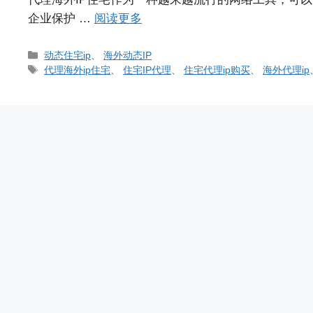
企业保护 …
阅读更多
分
动态住宅ip
、
海外动态IP
类
标
代理海外ip住宅
、
住宅IP代理
、
住宅代理ip购买
、
海外代理ip
签