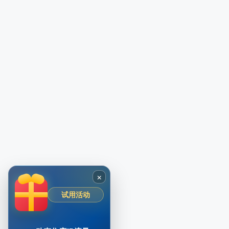
×
试用活动