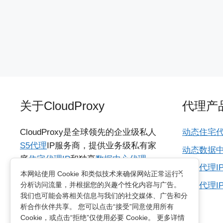
关于CloudProxy
代理产
CloudProxy是全球领先的企业级私人
动态住宅代
S5代理
IP服务商，提供业务级私有家
动态数据中
庭
住宅代理IP
和独享
数据中心代理
海外代理I
×
IP
，具备城市级动态IP资源，支持
本网站使用 Cookie 和类似技术来确保网站正常运行，
所有代理I
分析访问流量，并根据您的兴趣个性化内容与广告。
HTTP/SOCKS5协议，适用于各种多国
我们也可能会将相关信息与我们的社交媒体、广告和分
网络访问需求的业务。支持无限制并
析合作伙伴共享。 您可以点击“接受”同意使用所有
发连接及动态轮换和粘性会话两种方
Cookie，或点击“拒绝”仅使用必要 Cookie。 更多详情