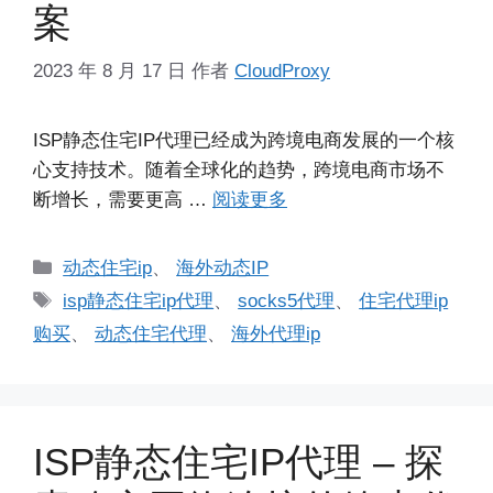
案
2023 年 8 月 17 日
作者
CloudProxy
ISP静态住宅IP代理已经成为跨境电商发展的一个核
心支持技术。随着全球化的趋势，跨境电商市场不
断增长，需要更高 …
阅读更多
分
动态住宅ip
、
海外动态IP
类
标
isp静态住宅ip代理
、
socks5代理
、
住宅代理ip
签
购买
、
动态住宅代理
、
海外代理ip
ISP静态住宅IP代理 – 探