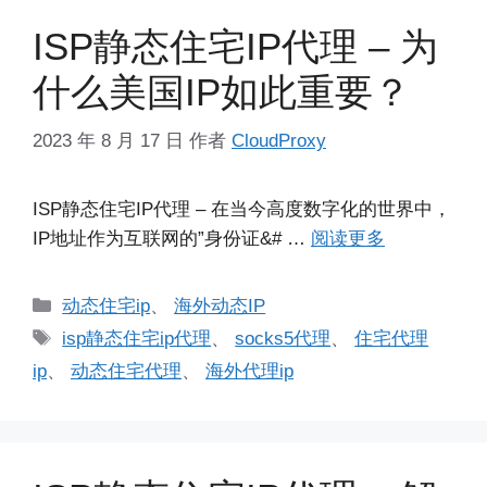
ISP静态住宅IP代理 – 为
什么美国IP如此重要？
2023 年 8 月 17 日
作者
CloudProxy
ISP静态住宅IP代理 – 在当今高度数字化的世界中，
IP地址作为互联网的”身份证&# …
阅读更多
分
动态住宅ip
、
海外动态IP
类
标
isp静态住宅ip代理
、
socks5代理
、
住宅代理
签
ip
、
动态住宅代理
、
海外代理ip