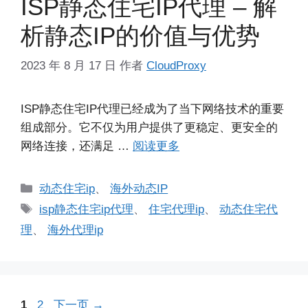
ISP静态住宅IP代理 – 解
析静态IP的价值与优势
2023 年 8 月 17 日
作者
CloudProxy
ISP静态住宅IP代理已经成为了当下网络技术的重要
组成部分。它不仅为用户提供了更稳定、更安全的
网络连接，还满足 …
阅读更多
分
动态住宅ip
、
海外动态IP
类
标
isp静态住宅ip代理
、
住宅代理ip
、
动态住宅代
签
理
、
海外代理ip
页
页
1
2
下一页
→