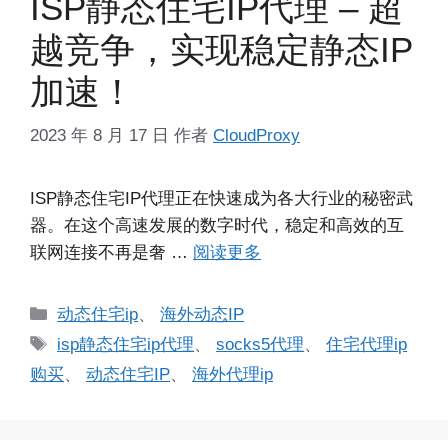
ISP静态住宅IP代理 – 超
越竞争，实现稳定静态IP
加速！
2023 年 8 月 17 日
作者
CloudProxy
ISP静态住宅IP代理正在快速成为各大行业的秘密武
器。在这个高速发展的数字时代，稳定和高效的互
联网连接不再是奢 …
阅读更多
分
动态住宅ip
、
海外动态IP
类
标
isp静态住宅ip代理
、
socks5代理
、
住宅代理ip
签
购买
、
动态住宅IP
、
海外代理ip