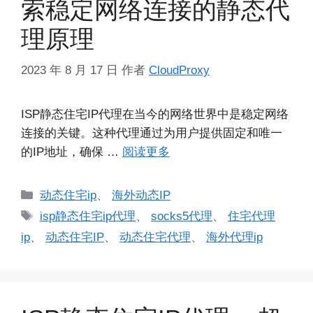
索稳定网络连接的静态代
理原理
2023 年 8 月 17 日
作者
CloudProxy
ISP静态住宅IP代理在当今的网络世界中是稳定网络
连接的关键。这种代理通过为用户提供固定和唯一
的IP地址，确保 …
阅读更多
分
动态住宅ip
、
海外动态IP
类
标
isp静态住宅ip代理
、
socks5代理
、
住宅代理
签
ip
、
动态住宅IP
、
动态住宅代理
、
海外代理ip