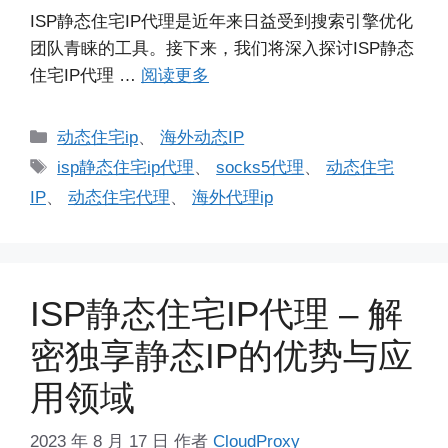
ISP静态住宅IP代理是近年来日益受到搜索引擎优化
团队青睐的工具。接下来，我们将深入探讨ISP静态
住宅IP代理 …
阅读更多
分
动态住宅ip
、
海外动态IP
类
标
isp静态住宅ip代理
、
socks5代理
、
动态住宅
签
IP
、
动态住宅代理
、
海外代理ip
ISP静态住宅IP代理 – 解
密独享静态IP的优势与应
用领域
2023 年 8 月 17 日
作者
CloudProxy