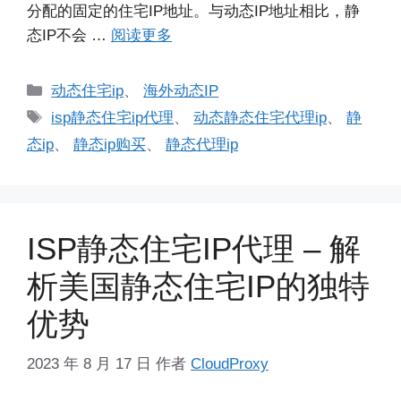
分配的固定的住宅IP地址。与动态IP地址相比，静
态IP不会 …
阅读更多
分
动态住宅ip
、
海外动态IP
类
标
isp静态住宅ip代理
、
动态静态住宅代理ip
、
静
签
态ip
、
静态ip购买
、
静态代理ip
ISP静态住宅IP代理 – 解
析美国静态住宅IP的独特
优势
2023 年 8 月 17 日
作者
CloudProxy