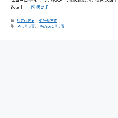
数据中 …
阅读更多
分
动态住宅ip
、
海外动态IP
类
标
IP代理设置
、
静态ip代理设置
签