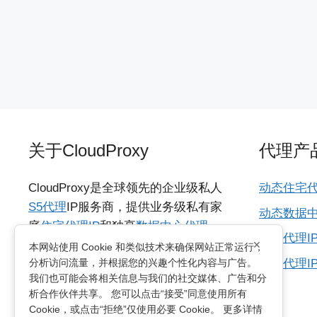
关于CloudProxy
代理产
CloudProxy是全球领先的企业级私人
动态住宅代
S5代理
IP服务商，提供业务级私有家
动态数据中
庭
住宅代理IP
和独享
数据中心代理
海外代理I
×
IP
，具备城市级动态IP资源，支持
本网站使用 Cookie 和类似技术来确保网站正常运行，
所有代理I
分析访问流量，并根据您的兴趣个性化内容与广告。
HTTP/SOCKS5协议，适用于各种多国
我们也可能会将相关信息与我们的社交媒体、广告和分
网络访问需求的业务。支持无限制并
析合作伙伴共享。 您可以点击“接受”同意使用所有
发连接及动态轮换和粘性会话两种方
Cookie，或点击“拒绝”仅使用必要 Cookie。 更多详情