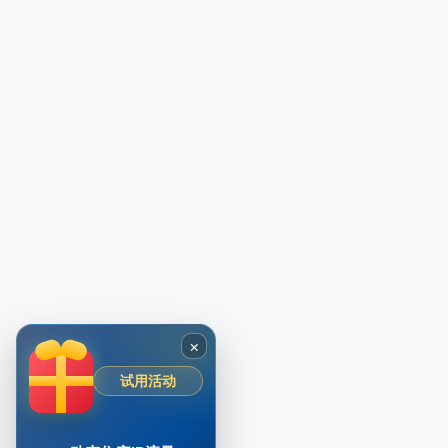
×
试用活动