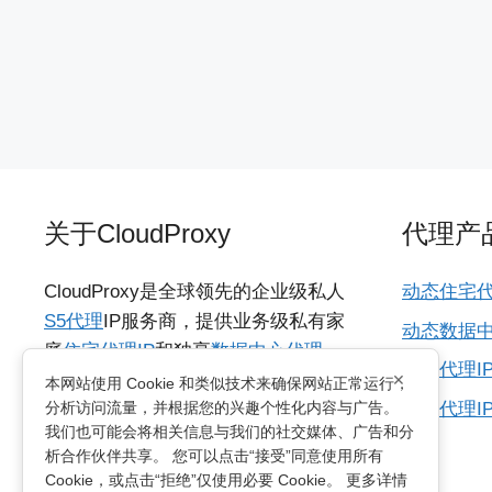
关于CloudProxy
代理产
CloudProxy是全球领先的企业级私人
动态住宅代
S5代理
IP服务商，提供业务级私有家
动态数据中
庭
住宅代理IP
和独享
数据中心代理
海外代理I
×
IP
，具备城市级动态IP资源，支持
本网站使用 Cookie 和类似技术来确保网站正常运行，
所有代理I
分析访问流量，并根据您的兴趣个性化内容与广告。
HTTP/SOCKS5协议，适用于各种多国
我们也可能会将相关信息与我们的社交媒体、广告和分
网络访问需求的业务。支持无限制并
析合作伙伴共享。 您可以点击“接受”同意使用所有
发连接及动态轮换和粘性会话两种方
Cookie，或点击“拒绝”仅使用必要 Cookie。 更多详情