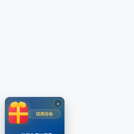
×
试用活动