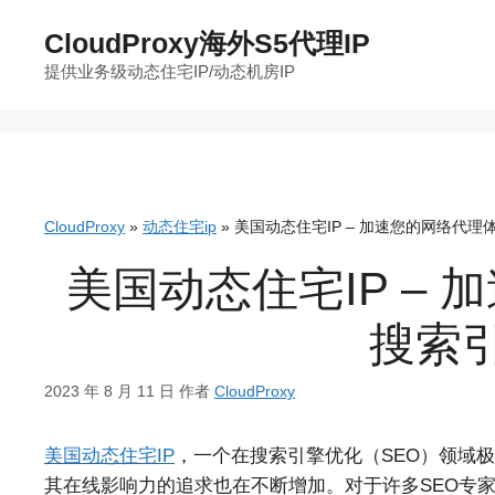
跳
CloudProxy海外S5代理IP
至
提供业务级动态住宅IP/动态机房IP
内
容
CloudProxy
»
动态住宅ip
»
美国动态住宅IP – 加速您的网络代
美国动态住宅IP –
搜索
2023 年 8 月 11 日
作者
CloudProxy
美国动态住宅IP
，一个在搜索引擎优化（SEO）领域
其在线影响力的追求也在不断增加。对于许多SEO专