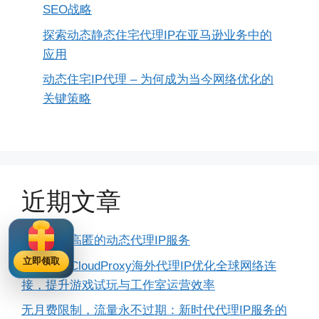
SEO战略
探索动态静态住宅代理IP在亚马逊业务中的
应用
动态住宅IP代理 – 为何成为当今网络优化的
关键策略
近期文章
提供独享高匿的动态代理IP服务
立即领取
如何利用CloudProxy海外代理IP优化全球网络连
接，提升游戏试玩与工作室运营效率
无月费限制，流量永不过期：新时代代理IP服务的