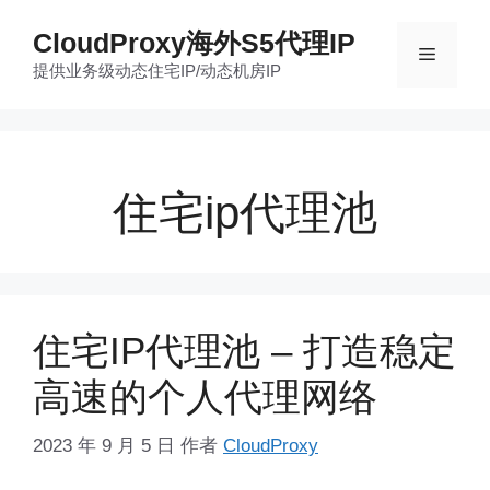
跳
CloudProxy海外S5代理IP
至
菜
提供业务级动态住宅IP/动态机房IP
内
容
单
住宅ip代理池
住宅IP代理池 – 打造稳定
高速的个人代理网络
2023 年 9 月 5 日
作者
CloudProxy