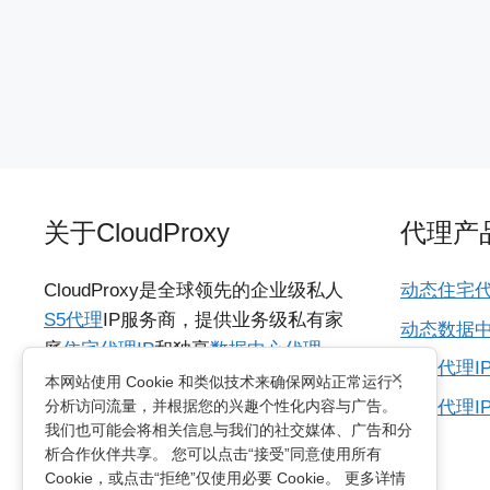
关于CloudProxy
代理产
CloudProxy是全球领先的企业级私人
动态住宅代
S5代理
IP服务商，提供业务级私有家
动态数据中
庭
住宅代理IP
和独享
数据中心代理
海外代理I
×
IP
，具备城市级动态IP资源，支持
本网站使用 Cookie 和类似技术来确保网站正常运行，
所有代理I
分析访问流量，并根据您的兴趣个性化内容与广告。
HTTP/SOCKS5协议，适用于各种多国
我们也可能会将相关信息与我们的社交媒体、广告和分
网络访问需求的业务。支持无限制并
析合作伙伴共享。 您可以点击“接受”同意使用所有
发连接及动态轮换和粘性会话两种方
Cookie，或点击“拒绝”仅使用必要 Cookie。 更多详情