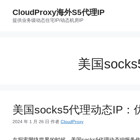
跳
CloudProxy海外S5代理IP
至
提供业务级动态住宅IP/动态机房IP
内
容
美国sock
美国socks5代理动态I
2024 年 1 月 26 日
作者
CloudProxy
在探索网络世界的时候，美国socks5代理动态IP