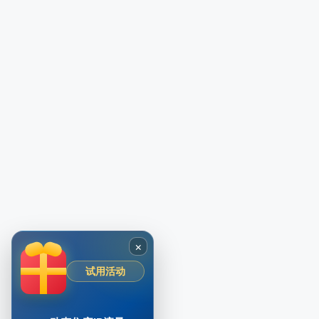
×
试用活动