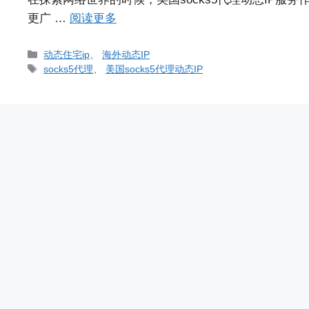
更广 …
阅读更多
分
动态住宅ip
、
海外动态IP
类
标
socks5代理
、
美国socks5代理动态IP
签